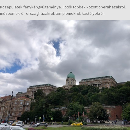
Középületek fényképgyűjteménye. Fotók többek között operaházakról,
múzeumokról, országházakról, templomokról, kastélyokról.