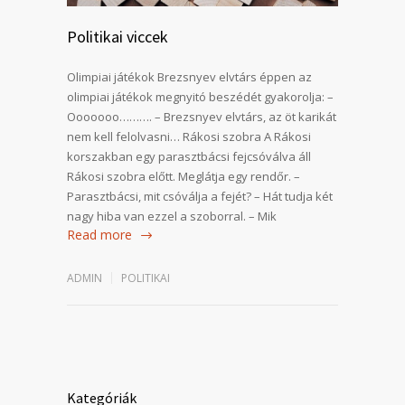
Politikai viccek
Olimpiai játékok Brezsnyev elvtárs éppen az
olimpiai játékok megnyitó beszédét gyakorolja: –
Ooooooo………. – Brezsnyev elvtárs, az öt karikát
nem kell felolvasni… Rákosi szobra A Rákosi
korszakban egy parasztbácsi fejcsóválva áll
Rákosi szobra előtt. Meglátja egy rendőr. –
Parasztbácsi, mit csóválja a fejét? – Hát tudja két
nagy hiba van ezzel a szoborral. – Mik
Read more
ADMIN
POLITIKAI
Kategóriák