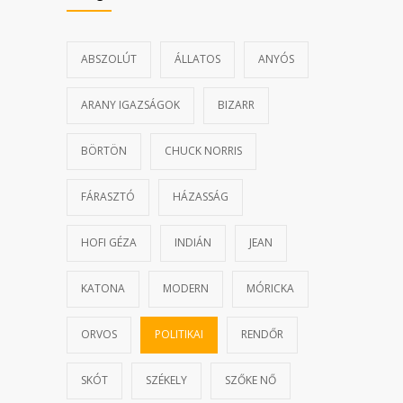
ABSZOLÚT
ÁLLATOS
ANYÓS
ARANY IGAZSÁGOK
BIZARR
BÖRTÖN
CHUCK NORRIS
FÁRASZTÓ
HÁZASSÁG
HOFI GÉZA
INDIÁN
JEAN
KATONA
MODERN
MÓRICKA
ORVOS
POLITIKAI
RENDŐR
SKÓT
SZÉKELY
SZŐKE NŐ