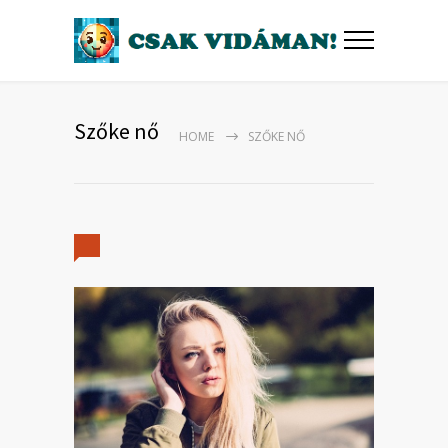
Szőke nő
HOME
SZŐKE NŐ