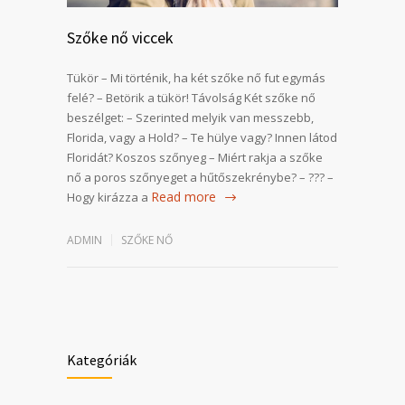
Szőke nő viccek
Tükör – Mi történik, ha két szőke nő fut egymás
felé? – Betörik a tükör! Távolság Két szőke nő
beszélget: – Szerinted melyik van messzebb,
Florida, vagy a Hold? – Te hülye vagy? Innen látod
Floridát? Koszos szőnyeg – Miért rakja a szőke
nő a poros szőnyeget a hűtőszekrénybe? – ??? –
Read more
Hogy kirázza a
ADMIN
SZŐKE NŐ
Kategóriák