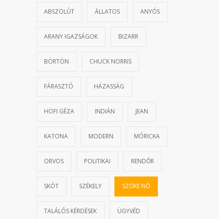
ABSZOLÚT
ÁLLATOS
ANYÓS
ARANY IGAZSÁGOK
BIZARR
BÖRTÖN
CHUCK NORRIS
FÁRASZTÓ
HÁZASSÁG
HOFI GÉZA
INDIÁN
JEAN
KATONA
MODERN
MÓRICKA
ORVOS
POLITIKAI
RENDŐR
SKÓT
SZÉKELY
SZŐKE NŐ
TALÁLÓS KÉRDÉSEK
ÜGYVÉD